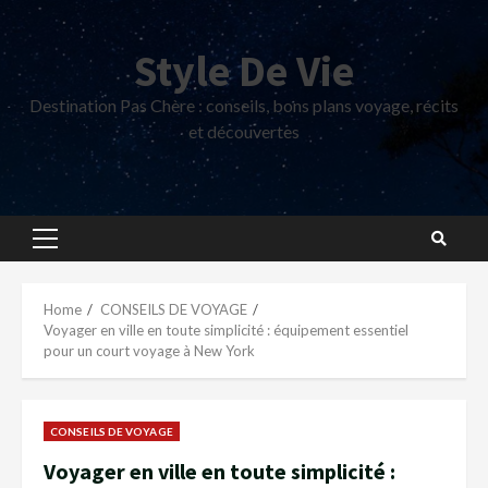
Skip
to
Style De Vie
content
Destination Pas Chère : conseils, bons plans voyage, récits
et découvertes
Primary
Menu
Home
CONSEILS DE VOYAGE
Voyager en ville en toute simplicité : équipement essentiel
pour un court voyage à New York
CONSEILS DE VOYAGE
Voyager en ville en toute simplicité :