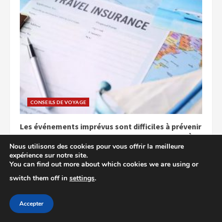
CONSEILS DE VOYAGE
Les événements imprévus sont difficiles à prévenir
: prenez cette assurance avec vous et voyagez à
Barcelone en toute tranquillité
Nous utilisons des cookies pour vous offrir la meilleure
expérience sur notre site.
11/02/2026
You can find out more about which cookies we are using or
switch them off in
settings
.
Accepter