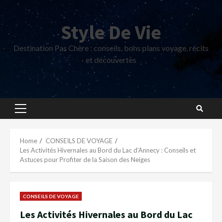
Skip
to
Style De Vie
content
Destination Pas Chère : conseils, bons plans voyage, récits
et découvertes
Primary
Menu
Home
CONSEILS DE VOYAGE
Les Activités Hivernales au Bord du Lac d’Annecy : Conseils et
Astuces pour Profiter de la Saison des Neiges
CONSEILS DE VOYAGE
Les Activités Hivernales au Bord du Lac