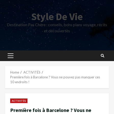
Skip
to
Style De Vie
content
Destination Pas Chère : conseils, bons plans voyage, récits
et découvertes
Primary
Menu
Home
ACTIVITÉS
Première fois à Barcelone ? Vous ne pouvez pas manquer ces
10 endroits !
ACTIVITÉS
Première fois à Barcelone ? Vous ne