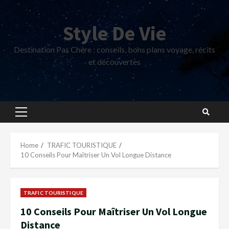
Skip
to
Style De Vie
content
Destination Pas Chère : conseils, bons plans voyage, récits
et découvertes
Primary
Menu
Home
TRAFIC TOURISTIQUE
10 Conseils Pour Maîtriser Un Vol Longue Distance
TRAFIC TOURISTIQUE
10 Conseils Pour Maîtriser Un Vol Longue
Distance