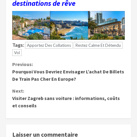
destinations de rêve
Tags:
Apportez Des Collations
Restez Calme Et Détendu
Vol
Continue
Previous:
Pourquoi Vous Devriez Envisager L’achat De Billets
Reading
De Train Pas Cher En Europe?
Next:
Visiter Zagreb sans voiture : informations, coûts
et conseils
Laisser un commentaire