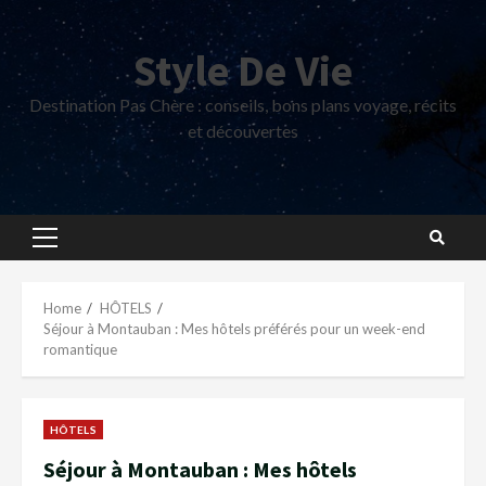
Skip
to
Style De Vie
content
Destination Pas Chère : conseils, bons plans voyage, récits
et découvertes
Primary
Menu
Home
HÔTELS
Séjour à Montauban : Mes hôtels préférés pour un week-end
romantique
HÔTELS
Séjour à Montauban : Mes hôtels