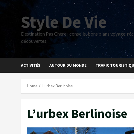
Skip
to
Style De Vie
content
Destination Pas Chère : conseils, bons plans voyage, réci
découvertes
ACTIVITÉS
AUTOUR DU MONDE
TRAFIC TOURISTIQ
Home
L’urbex Berlinoise
L’urbex Berlinoise