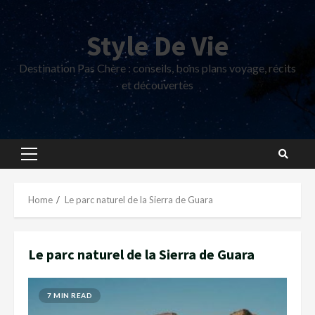
Skip
to
Style De Vie
content
Destination Pas Chère : conseils, bons plans voyage, récits
et découvertes
Primary
Menu
Home
Le parc naturel de la Sierra de Guara
Le parc naturel de la Sierra de Guara
7 MIN READ