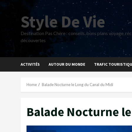
Skip
to
Style De Vie
content
Destination Pas Chère : conseils, bons plans voyage, réci
découvertes
ACTIVITÉS
AUTOUR DU MONDE
TRAFIC TOURISTIQ
Home
Balade Nocturne le Long du Canal du Midi
Balade Nocturne le