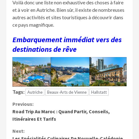
Voilà donc une liste non exhaustive des choses à faire
et à voir en Autriche. Bien sûr, il existe de nombreuses
autres activités et sites touristiques à découvrir dans
ce pays magnifique.
Embarquement immédiat vers des
destinations de rêve
Tags:
Autriche
Beaux-Arts de Vienne
Hallstatt
Continue
Previous:
Road Trip Au Maroc : Quand Partir, Conseils,
Reading
Itinéraires Et Tarifs
Next:
Les Spécialités Culinaires De Nouvelle-Calédonie