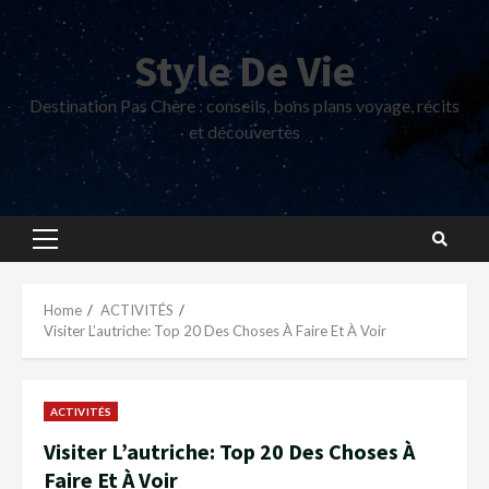
Skip
to
Style De Vie
content
Destination Pas Chère : conseils, bons plans voyage, récits
et découvertes
Primary
Menu
Home
ACTIVITÉS
Visiter L’autriche: Top 20 Des Choses À Faire Et À Voir
ACTIVITÉS
Visiter L’autriche: Top 20 Des Choses À
Faire Et À Voir