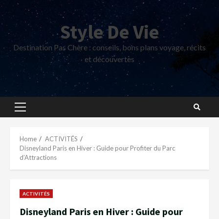
Skip
to
Style De Vie
content
Destination Pas Chère : conseils, bons plans voyage, récits
et découvertes
Primary
Menu
Home
ACTIVITÉS
Disneyland Paris en Hiver : Guide pour Profiter du Parc
d’Attractions
ACTIVITÉS
Disneyland Paris en Hiver : Guide pour