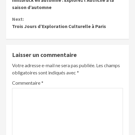
Innsbruck en automne : Explorez l’Autriche à la
Reading
saison d’automne
Next:
Trois Jours d’Exploration Culturelle à Paris
Laisser un commentaire
Votre adresse e-mail ne sera pas publiée.
Les champs
obligatoires sont indiqués avec
*
Commentaire
*